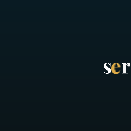
s
e
r