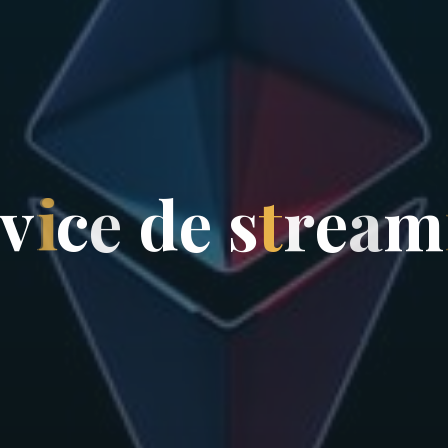
v
i
c
e
d
e
s
t
r
e
a
m