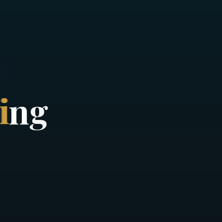
i
n
g